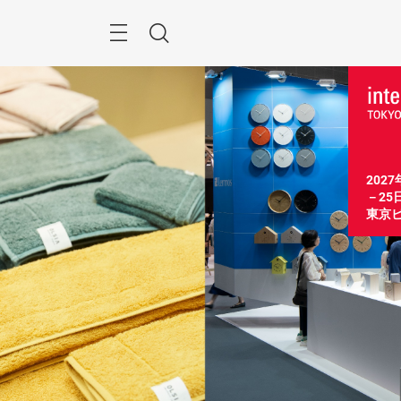
Skip
Menu
Search
202
－25
東京