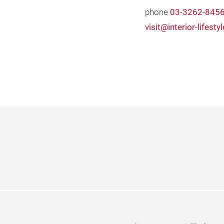
phone
03-3262-845
visit@interior-lifest