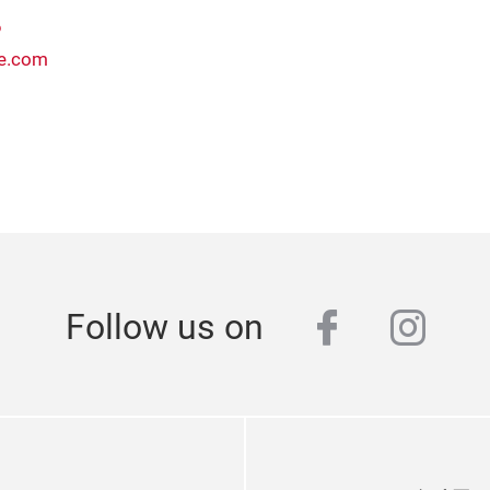
6
yle.com
facebook
inst
Follow us on