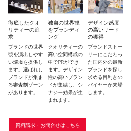
徹底したクオ
独自の世界観
デザイン感度
リティーの追
をブランディ
の高いリード
求
ング
の獲得
ブランドの世界
クオリティーの
ブランドストー
観を演出しやす
高い空間構成の
リーにこだわっ
い環境を提供し
中でPRができ
た国内外の最新
ます。選ばれし
ます。デザイン
ブランドを探し
ブランドが集ま
性の高いブラン
求める目利きの
る審査制ゾーン
ドが集結し、シ
バイヤーが来場
があります。
ナジー効果が生
します。
まれます。
資料請求・お問合せはこちら