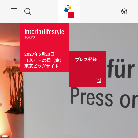
Skip
Menu
Search
JA
2027年6月23日
プレス登録
（水）－25日（金）

東京ビッグサイト