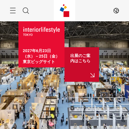
Skip
Menu
Search
JA
2027年6月23日
出展のご案
（水）－25日（金）

内はこちら
東京ビッグサイト