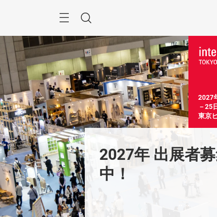
Skip
Menu
Search
202
－25
東京
2027年 出展者
中！