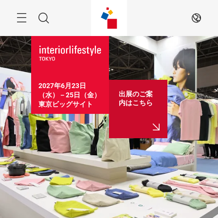
Skip
Menu
Search
JA
2027年6月23日
出展のご案
（水）－25日（金）

内はこちら
東京ビッグサイト