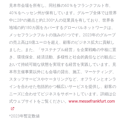
見本市会場を所有し、同社株の60％をフランクフルト市、
40％をヘッセン州が保有しています。グループ全体では世界
中に28*の拠点と約2,300*人の従業員を有しており、世界各
地域の約180カ国をカバーするグローバルネットワークは、
メッセフランクフルトの強みの1つです。2023年のグループ
の売上高は6億ユーロを超え、顧客のビジネス拡大に貢献し
ました。また、「サステナブル経営」を企業戦略の中核に置
き、環境保全、経済活動、多様性と社会的責任などの観点に
おいて持続可能な状態を実現する経営を実践しています。見
本市主催事業以外にも会場の貸出、施工、マーケティング、
スタッフサービスやケータリングなど、オフラインとオンラ
インを合わせた包括的かつ幅広いサービスを提供し、顧客の
ニーズに合わせてビジネスをサポートしています。詳細は公
式ウェブサイトをご覧ください。
www.messefrankfurt.com
*2023年暫定数値