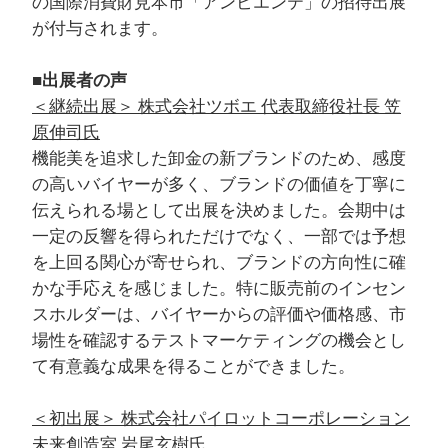
の国際消費財見本市「アンビエンテ」の招待出展
が付与されます。
■出展者の声
＜継続出展＞ 株式会社ツボエ 代表取締役社長 笠
原伸司氏
機能美を追求した卸金の新ブランドのため、感度
の高いバイヤーが多く、ブランドの価値を丁寧に
伝えられる場として出展を決めました。会期中は
一定の反響を得られただけでなく、一部では予想
を上回る関心が寄せられ、ブランドの方向性に確
かな手応えを感じました。特に販売前のインセン
スホルダーは、バイヤーからの評価や価格感、市
場性を確認するテストマーケティングの機会とし
て有意義な成果を得ることができました。
＜初出展＞ 株式会社パイロットコーポレーション
未来創造室 岩尾玄樹氏