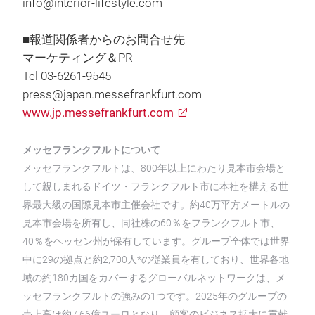
info@interior-lifestyle.com
■報道関係者からのお問合せ先
マーケティング＆PR
Tel 03-6261-9545
press@japan.messefrankfurt.com
www.jp.messefrankfurt.com
メッセフランクフルトについて
メッセフランクフルトは、800年以上にわたり見本市会場と
して親しまれるドイツ・フランクフルト市に本社を構える世
界最大級の国際見本市主催会社です。約40万平方メートルの
見本市会場を所有し、同社株の60％をフランクフルト市、
40％をヘッセン州が保有しています。グループ全体では世界
中に29の拠点と約2,700人*の従業員を有しており、世界各地
域の約180カ国をカバーするグローバルネットワークは、メ
ッセフランクフルトの強みの1つです。2025年のグループの
売上高は約7.66億ユーロとなり、顧客のビジネス拡大に貢献