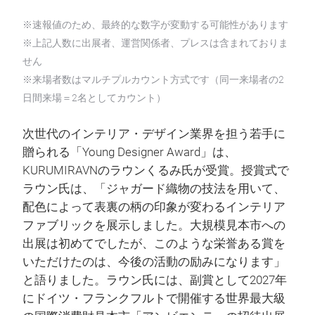
※速報値のため、最終的な数字が変動する可能性があります
※上記人数に出展者、運営関係者、プレスは含まれておりま
せん
※来場者数はマルチプルカウント方式です（同一来場者の2
日間来場＝2名としてカウント）
次世代のインテリア・デザイン業界を担う若手に
贈られる「Young Designer Award」は、
KURUMIRAVNのラウンくるみ氏が受賞。授賞式で
ラウン氏は、「ジャガード織物の技法を用いて、
配色によって表裏の柄の印象が変わるインテリア
ファブリックを展示しました。大規模見本市への
出展は初めてでしたが、このような栄誉ある賞を
いただけたのは、今後の活動の励みになります」
と語りました。ラウン氏には、副賞として2027年
にドイツ・フランクフルトで開催する世界最大級