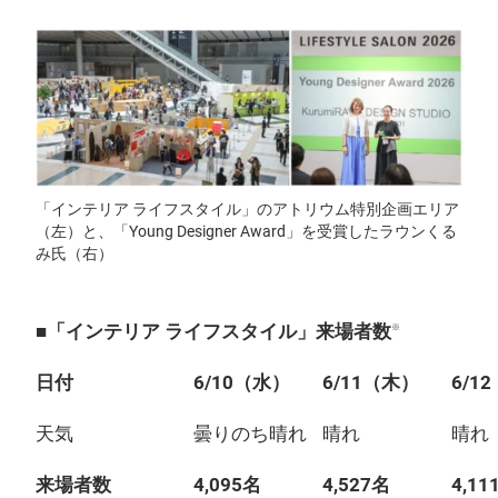
「インテリア ライフスタイル」のアトリウム特別企画エリア
（左）と、「Young Designer Award」を受賞したラウンくる
み氏（右）
■「インテリア ライフスタイル」来場者数
※
日付
6/10（水）
6/11（木）
6/1
天気
曇りのち晴れ
晴れ
晴れ
来場者数
4,095名
4,527名
4,11