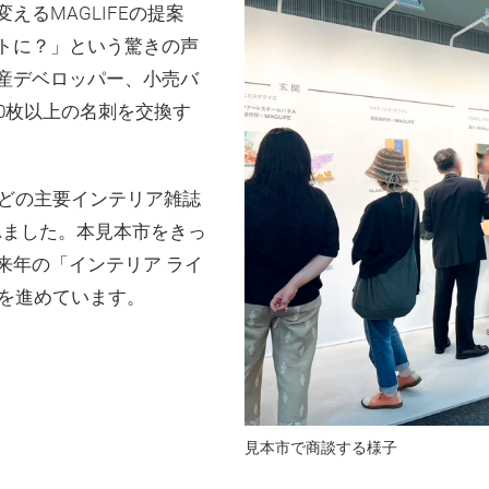
るMAGLIFEの提案
トに？」という驚きの声
産デベロッパー、小売バ
0枚以上の名刺を交換す
OR などの主要インテリア雑誌
れました。本見本市をきっ
来年の「インテリア ライ
備を進めています。
見本市で商談する様子