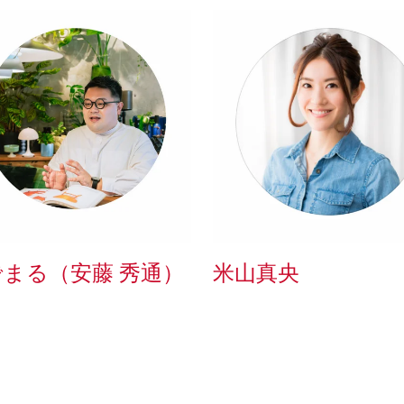
まる（安藤 秀通）
米山真央