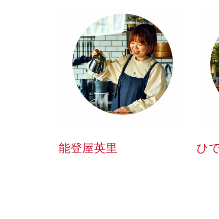
能登屋英里
ひで